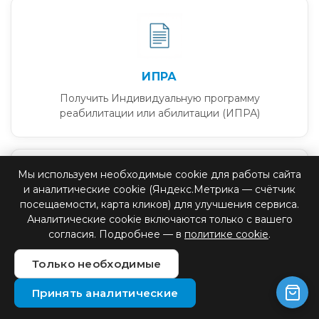
ИПРА
Получить Индивидуальную программу
реабилитации или абилитации (ИПРА)
Мы используем необходимые cookie для работы сайта
и аналитические cookie (Яндекс.Метрика — счётчик
посещаемости, карта кликов) для улучшения сервиса.
Аналитические cookie включаются только с вашего
ЭЛЕКТРОННЫЙ СЕРТИФИКАТ
согласия. Подробнее — в
политике cookie
.
Получить Электронный сертификат для оплаты
Только необходимые
протеза из бюджета РФ
Принять аналитические