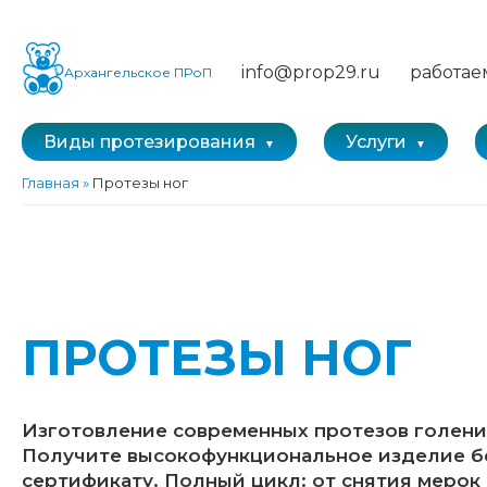
info@prop29.ru
работае
Архангельское ПРоП
Виды протезирования
Услуги
Главная
»
Протезы ног
ПРОТЕЗЫ НОГ
Изготовление современных протезов голени 
Получите высокофункциональное изделие б
сертификату. Полный цикл: от снятия мерок