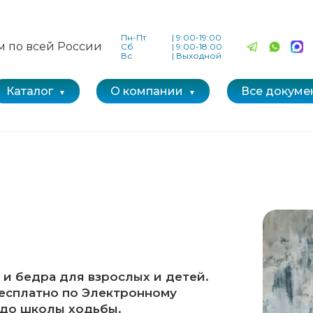
Пн-Пт
|
9:00-19:00
м по всей России
Сб
|
9:00-18:00
Вс
|
Выходной
Каталог
О компании
Все докуме
и бедра для взрослых и детей.
есплатно по Электронному
 до школы ходьбы.