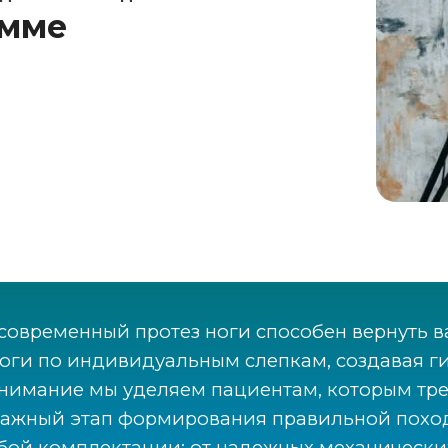
амме
современный протез ноги способен вернуть в
оги по индивидуальным слепкам, создавая гил
внимание мы уделяем пациентам, которым тр
важный этап формирования правильной поход
юбой комплектации: от надежных механическ