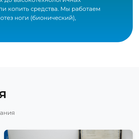
или копить средства. Мы работаем
отез ноги (бионический),
я
вания