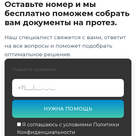
Оставьте номер и мы
Состав и полномочия медико-технической
комиссии
бесплатно поможем собрать
вам документы на протез.
Порядок прохождения заседания МТК от
записи до заключения
Наш специалист свяжется с вами, ответит
МТК при ремонте и досрочной замене
на все вопросы и поможет подобрать
протезных изделий
оптимальное решение.
Документы и сроки прохождения комиссии
Укажите контакты
в Архангельске
Особенности МТК для детей и участников
СВО
Заключение
Я соглашаюсь с условиями Политики
Конфиденциальности