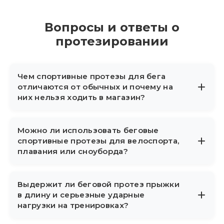
Вопросы и ответы о
протезировании
Чем спортивные протезы для бега
отличаются от обычных и почему на
них нельзя ходить в магазин?
Спортивные протезы спроектированы
Можно ли использовать беговые
исключительно для тренировок и
спортивные протезы для велоспорта,
соревнований, а не для повседневного
плавания или сноуборда?
ношения. Обычные протезы имеют другую
геометрию, тогда как беговые модели
Для каждого направления спорта требуются
Выдержит ли беговой протез прыжки
рассчитаны на динамические нагрузки и
отдельные системы. Например, для
в длину и серьезные ударные
быстрый бег. Включая в мир спорта новые
велоспорта или в случае катания на лыжах и
нагрузки на тренировках?
элементы, атлеты выбирают
сноуборде применяются другие фиксаторы
специализированные карбоновые лезвия,