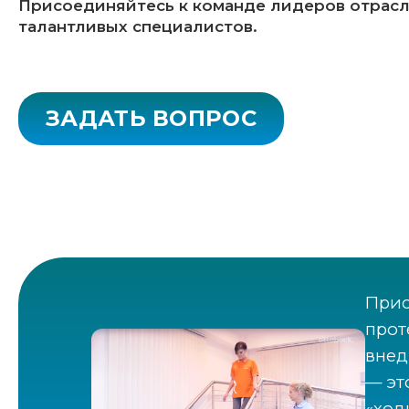
Присоединяйтесь к команде лидеров отрасл
талантливых специалистов.
ЗАДАТЬ ВОПРОС
Прис
прот
внед
— эт
«ход