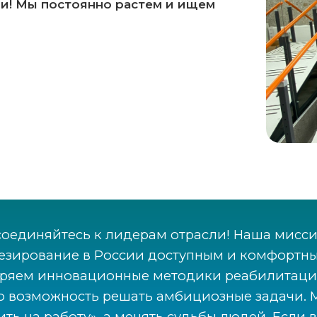
и! Мы постоянно растем и ищем
оединяйтесь к лидерам отрасли! Наша мисси
езирование в России доступным и комфортн
ряем инновационные методики реабилитации
о возможность решать амбициозные задачи. М
ить на работу», а менять судьбы людей. Если 