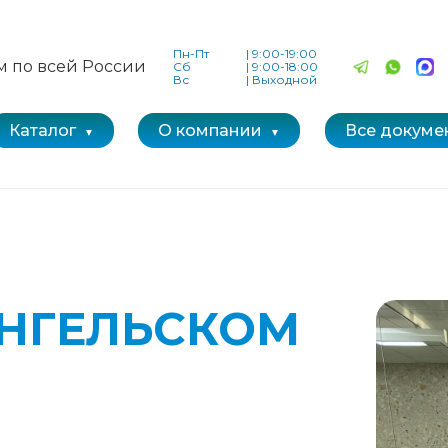
Пн-Пт
|
9:00-19:00
м по всей России
Сб
|
9:00-18:00
Вс
|
Выходной
Каталог
О компании
Все докуме
АНГЕЛЬСКОМ