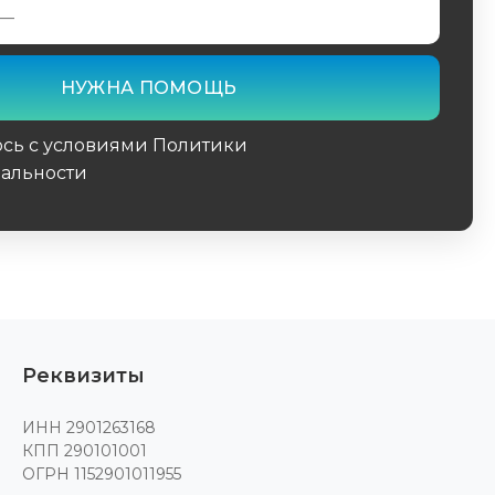
юсь с условиями Политики
альности
поле
Реквизиты
ИНН 2901263168
КПП 290101001
ОГРН 1152901011955