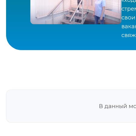
стре
свои
вака
свяж
В данный мо