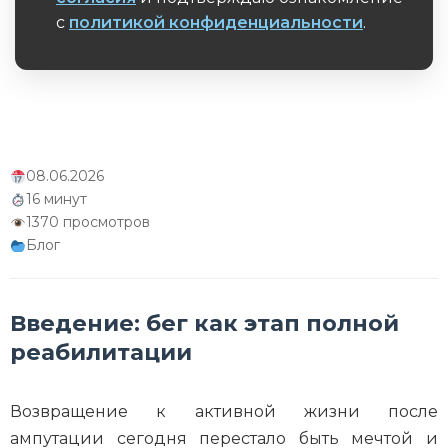
Заключение и чек-лист самоконтроля для
атлета
с
политикой конфиденциальности
.
Обязательное поле
Часто задаваемые вопросы (FAQ)
Об авторе
08.06.2026
16 минут
1370 просмотров
Блог
Введение: бег как этап полной
реабилитации
Возвращение к активной жизни после
ампутации сегодня перестало быть мечтой и