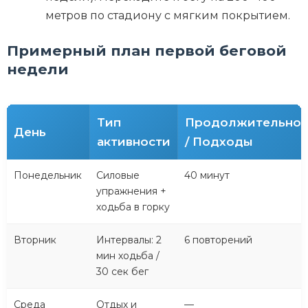
метров по стадиону с мягким покрытием.
Примерный план первой беговой
недели
Тип
Продолжительнос
День
активности
/ Подходы
Понедельник
Силовые
40 минут
упражнения +
ходьба в горку
Вторник
Интервалы: 2
6 повторений
мин ходьба /
30 сек бег
Среда
Отдых и
—