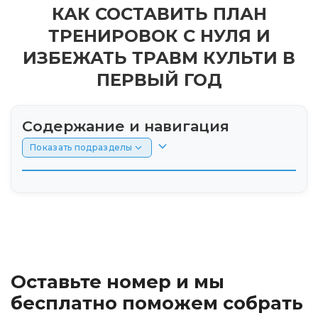
КАК СОСТАВИТЬ ПЛАН
ТРЕНИРОВОК С НУЛЯ И
ИЗБЕЖАТЬ ТРАВМ КУЛЬТИ В
ПЕРВЫЙ ГОД
Содержание и навигация
Показать подразделы
Введение: бег как этап полной
реабилитации
Выбор спортивного протеза: разница между
повседневными и беговыми модулями
Оставьте номер и мы
Подготовка культи к нагрузкам: упражнения
бесплатно поможем собрать
на укрепление мышечного корсета