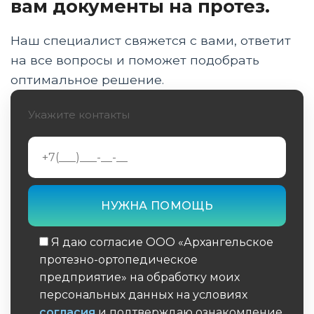
вам документы на протез.
Пошаговый план тренировок для
начинающих: от ходьбы к первому беговому
Наш специалист свяжется с вами, ответит
шагу
на все вопросы и поможет подобрать
оптимальное решение.
Правильная техника бега на протезе и
распределение веса тела
Укажите контакты
Профилактика травм культи: гигиена, чехлы
и контроль отечности
Корректировка рациона и питьевого
режима при занятиях спортом с ампутацией
Психологическая адаптация и преодоление
страха падения на дистанции
Я даю согласие ООО «Архангельское
протезно-ортопедическое
Юридические аспекты: как получить
предприятие» на обработку моих
спортивный протез по ИПРА в 2026 году
персональных данных на условиях
согласия
и подтверждаю ознакомление