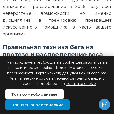
движения. Протезирование в 2026 году дает
невероятные возможности, но именно
дисциплина в тренировках превращает
искусственного помощника в часть вашего
организма.
Правильная техника бега на
протезе и распределение веса
тела
Мы используем необходимые cookie для работы сайта
и аналитические cookie (Яндекс.Метрика — счётчик
посещаемости, карта кликов) для улучшения сервиса.
Освоение правильной биомеханики — это
Аналитические cookie включаются только с вашего
согласия. Подробнее — в
политике cookie
.
фундамент, который отличает хаотичное
перемещение от профессионального спорта.
Только необходимые
Специалисты по биомеханике подчеркивают:
главная задача атлета — научить мозг доверять
Принять аналитические
амортизации, которую обеспечивают