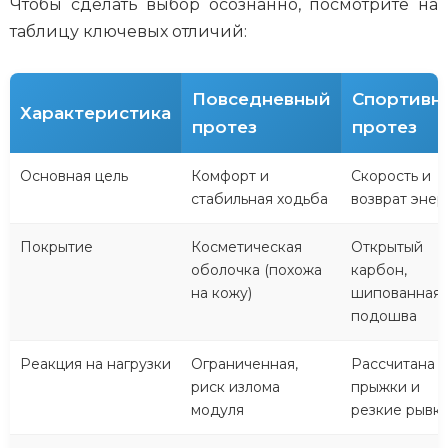
Чтобы сделать выбор осознанно, посмотрите на
таблицу ключевых отличий:
Повседневный
Спортивн
Характеристика
протез
протез
Основная цель
Комфорт и
Скорость и
стабильная ходьба
возврат энер
Покрытие
Косметическая
Открытый
оболочка (похожа
карбон,
на кожу)
шипованная
подошва
Реакция на нагрузки
Ограниченная,
Рассчитана н
риск излома
прыжки и
модуля
резкие рывк