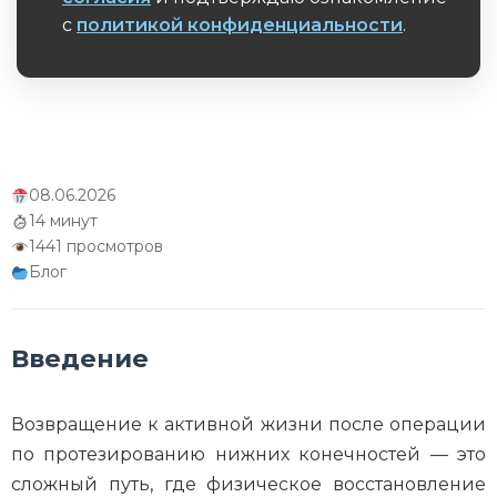
с
политикой конфиденциальности
.
Как современные настройки
Обязательное поле
микропроцессорных колен в 2026 году
снижают тревожность
Заключение: ваш путь к полной свободе
движений
08.06.2026
Об авторе
14 минут
1441 просмотров
Блог
Введение
Возвращение к активной жизни после операции
по протезированию нижних конечностей — это
сложный путь, где физическое восстановление