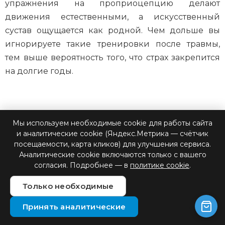
упражнения на проприоцепцию делают
движения естественными, а искусственный
сустав ощущается как родной. Чем дольше вы
игнорируете такие тренировки после травмы,
тем выше вероятность того, что страх закрепится
на долгие годы.
Мы используем необходимые cookie для работы сайта
Оставьте номер и мы бесплатно
и аналитические cookie (Яндекс.Метрика — счётчик
поможем собрать вам
посещаемости, карта кликов) для улучшения сервиса.
документы на протез.
Аналитические cookie включаются только с вашего
согласия. Подробнее — в
политике cookie
.
Наш специалист свяжется с вами, ответит
Только необходимые
на все вопросы и поможет подобрать
Принять аналитические
оптимальное решение.