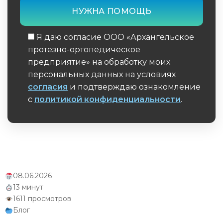
Упражнения и самомассаж для
стабилизации объема культи в перерывах
между ношением
Я даю согласие ООО «Архангельское
протезно-ортопедическое
Питьевой режим и питание как факторы
предприятие» на обработку моих
контроля отека при протезировании
персональных данных на условиях
согласия
и подтверждаю ознакомление
Когда отек культи становится опасным:
тревожные симптомы для обращения к
с
политикой конфиденциальности
.
протезисту
Обязательное поле
Заключение
Часто задаваемые вопросы (FAQ)
08.06.2026
Об авторе
13 минут
1611 просмотров
Блог