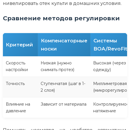
нивелировать отек культи в домашних условия.
Сравнение методов регулировки
Компенсаторные
Системы
Критерий
носки
BOA/RevoFit
Скорость
Низкая (нужно
Высокая (через
настройки
снимать протез)
одежду)
Точность
Ступенчатая (шаг в 1-
Миллиметровая
2 слоя)
(микрорегулиров
Влияние на
Зависит от материала
Контролируемое
давление
натяжение