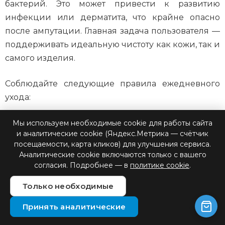
бактерий. Это может привести к развитию
инфекции или дерматита, что крайне опасно
после ампутации. Главная задача пользователя —
поддерживать идеальную чистоту как кожи, так и
самого изделия.
Соблюдайте следующие правила ежедневного
ухода:
Мытье лайнера: Используйте только
Мы используем необходимые cookie для работы сайта
и аналитические cookie (Яндекс.Метрика — счётчик
нейтральное мыло без отдушек.
посещаемости, карта кликов) для улучшения сервиса.
Промывайте внутреннюю поверхность
Аналитические cookie включаются только с вашего
чехол-лайнера теплой водой каждый вечер.
согласия. Подробнее — в
политике cookie
.
Дезинфекция: Раз в неделю протирайте
Только необходимые
лайнер слабым спиртовым раствором (если
Принять аналитические
это разрешено производителем) для
глубокой очистки тканей изделия.