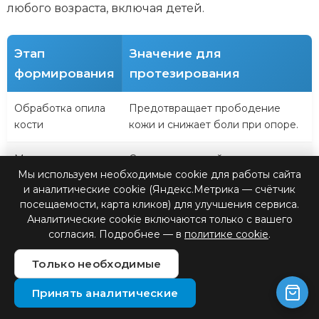
любого возраста, включая детей.
Этап
Значение для
формирования
протезирования
Обработка опила
Предотвращает прободение
кости
кожи и снижает боли при опоре.
Миопластика
Создает активный рычаг и
Мы используем необходимые cookie для работы сайта
(сшивание мышц)
улучшает кровоток внутри культи.
и аналитические cookie (Яндекс.Метрика — счётчик
посещаемости, карта кликов) для улучшения сервиса.
Расположение
Влияет на качество и стоимости
Аналитические cookie включаются только с вашего
рубца
дальнейшего обслуживания
согласия. Подробнее — в
политике cookie
.
протеза.
Только необходимые
Независимо от сложности ситуации,
Принять аналитические
современные ампутации нижних конечностей