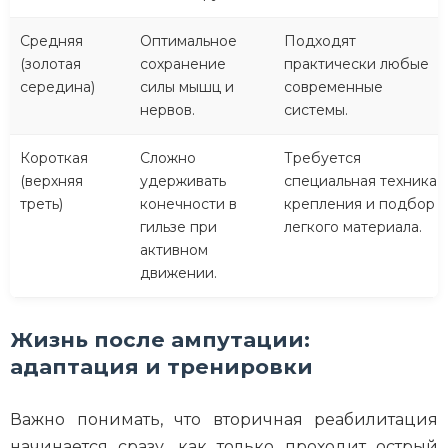
Средняя
Оптимальное
Подходят
(золотая
сохранение
практически любые
середина)
силы мышц и
современные
нервов.
системы.
Короткая
Сложно
Требуется
(верхняя
удерживать
специальная техника
треть)
конечности в
крепления и подбор
гильзе при
легкого материала.
активном
движении.
Жизнь после ампутации:
адаптация и тренировки
Важно понимать, что вторичная реабилитация
начинается сразу, как только проходит острый