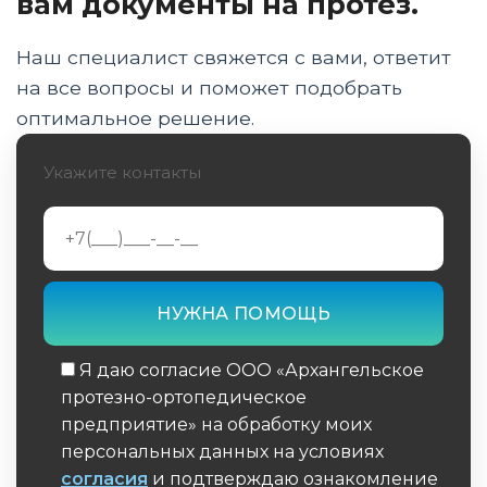
вам документы на протез.
Влияние длины культи на рычаг и
биомеханику ходьбы на протезе
Наш специалист свяжется с вами, ответит
Особенности формирования мягких тканей
на все вопросы и поможет подобрать
и костного опила для протезирования
оптимальное решение.
Как уровень ампутации голени определяет
Укажите контакты
выбор типа приемной гильзы
Риски короткой культи: ограничения в
функциональности и подвижности колена
Современный хирургический протокол
подготовки к первичному протезированию
Часто задаваемые вопросы об уровне
Я даю согласие ООО «Архангельское
ампутации и будущем протезе
протезно-ортопедическое
предприятие» на обработку моих
Заключение
персональных данных на условиях
согласия
и подтверждаю ознакомление
Об авторе