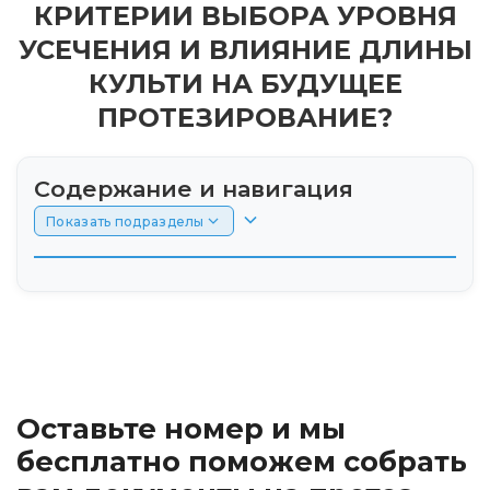
КРИТЕРИИ ВЫБОРА УРОВНЯ
УСЕЧЕНИЯ И ВЛИЯНИЕ ДЛИНЫ
КУЛЬТИ НА БУДУЩЕЕ
ПРОТЕЗИРОВАНИЕ?
Содержание и навигация
Показать подразделы
Введение
Ампутация голени: основные показания и
анатомические уровни резекции
Оставьте номер и мы
Критерии выбора оптимального уровня
усечения при ишемии и травмах
бесплатно поможем собрать