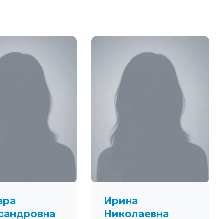
ара
Ирина
сандровна
Николаевна