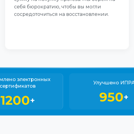
себя бюрократию, чтобы вы могли
сосредоточиться на восстановлении.
млено электронных
Улучшено ИПР
сертификатов
950
+
1200
+