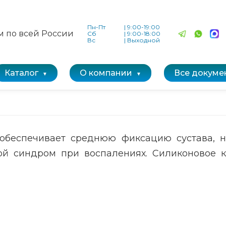
Пн-Пт
|
9:00-19:00
м по всей России
Сб
|
9:00-18:00
Вс
|
Выходной
Каталог
О компании
Все докуме
обеспечивает среднюю фиксацию сустава, 
й синдром при воспалениях. Силиконовое к