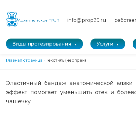
info@prop29.ru
работае
Архангельское ПРоП
Виды протезирования
Услуги
Главная страница
»
Текстиль (неопрен)
Эластичный бандаж анатомической вязки 
эффект помогает уменьшить отек и болево
чашечку.