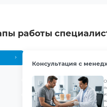
апы работы специалис
Консультация с мене
О
п
и
н