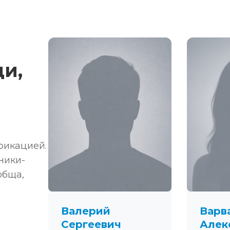
и,
фикацией.
ники-
обща,
Валерий
Варв
Сергеевич
Алек